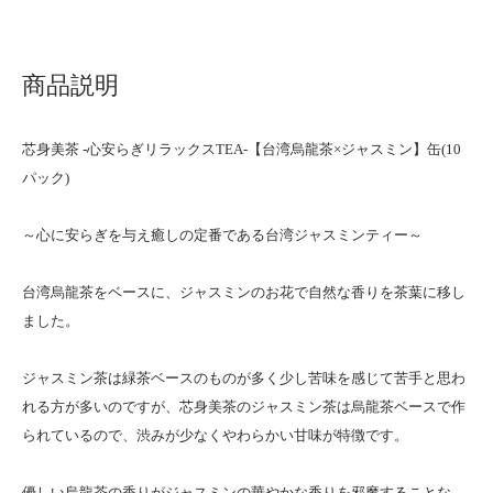
商品説明
芯身美茶 -心安らぎリラックスTEA-【台湾烏龍茶×ジャスミン】缶(10
パック)
～心に安らぎを与え癒しの定番である台湾ジャスミンティー～
台湾烏龍茶をベースに、ジャスミンのお花で自然な香りを茶葉に移し
ました。
ジャスミン茶は緑茶ベースのものが多く少し苦味を感じて苦手と思わ
れる方が多いのですが、芯身美茶のジャスミン茶は烏龍茶ベースで作
られているので、渋みが少なくやわらかい甘味が特徴です。
優しい烏龍茶の香りがジャスミンの華やかな香りを邪魔することな