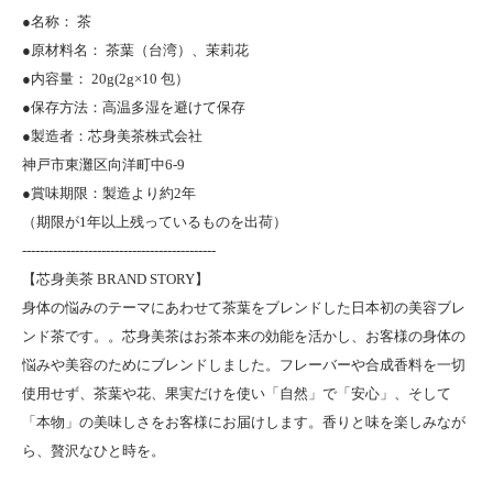
●名称： 茶
●原材料名： 茶葉（台湾）、茉莉花
●内容量： 20g(2g×10 包）
●保存方法：高温多湿を避けて保存
●製造者：芯身美茶株式会社
神戸市東灘区向洋町中6-9
●賞味期限：製造より約2年
（期限が1年以上残っているものを出荷）
--------------------------------------------
【芯身美茶 BRAND STORY】
身体の悩みのテーマにあわせて茶葉をブレンドした日本初の美容ブレ
ンド茶です。。芯身美茶はお茶本来の効能を活かし、お客様の身体の
悩みや美容のためにブレンドしました。フレーバーや合成香料を一切
使用せず、茶葉や花、果実だけを使い「自然」で「安心」、そして
「本物」の美味しさをお客様にお届けします。香りと味を楽しみなが
ら、贅沢なひと時を。