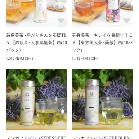
芯身美茶 -寒がりさんを応援TE
芯身美茶 キレイを目指すＴＥ
A-【鉄観音×人参烏龍茶】缶(10
Ａ【東方美人茶×薔薇】缶(10パ
パック)
ック)
1,512円(税112円)
1,512円(税112円)
ノンカフェイン（STRESS FRE
ノンカフェイン(SLEEP BLEN