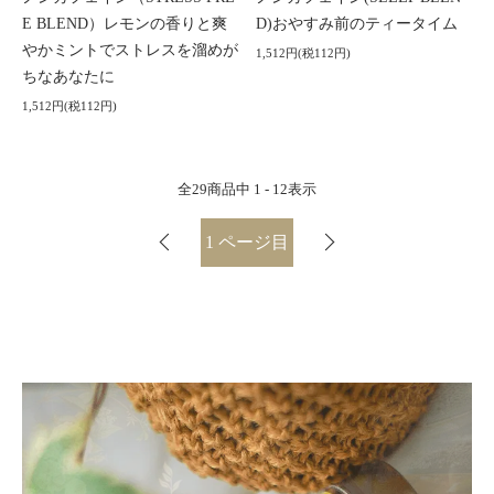
E BLEND）レモンの香りと爽
D)おやすみ前のティータイム
やかミントでストレスを溜めが
1,512円(税112円)
ちなあなたに
1,512円(税112円)
全
29
商品中
1 - 12
表示
1
ページ目