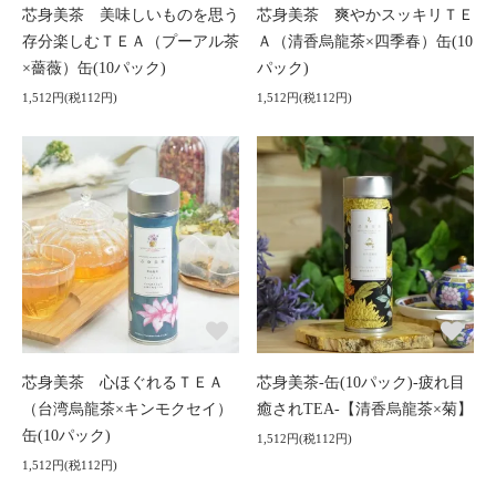
芯身美茶 美味しいものを思う
芯身美茶 爽やかスッキリＴＥ
存分楽しむＴＥＡ（プーアル茶
Ａ（清香烏龍茶×四季春）缶(10
×薔薇）缶(10パック)
パック)
1,512円(税112円)
1,512円(税112円)
芯身美茶 心ほぐれるＴＥＡ
芯身美茶-缶(10パック)-疲れ目
（台湾烏龍茶×キンモクセイ）
癒されTEA-【清香烏龍茶×菊】
缶(10パック)
1,512円(税112円)
1,512円(税112円)