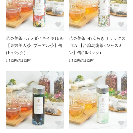
芯身美茶 -カラダイキイキTEA-
芯身美茶 -心安らぎリラックス
【東方美人茶×プーアル茶】缶
TEA-【台湾烏龍茶×ジャスミ
(10パック)
ン】缶(10パック)
1,512円(税112円)
1,512円(税112円)