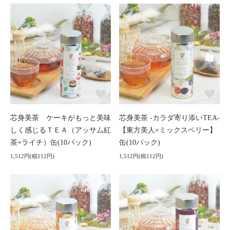
芯身美茶 ケーキがもっと美味
芯身美茶 -カラダ寄り添いTEA-
しく感じるＴＥＡ（アッサム紅
【東方美人×ミックスベリー】
茶×ライチ）缶(10パック)
缶(10パック)
1,512円(税112円)
1,512円(税112円)