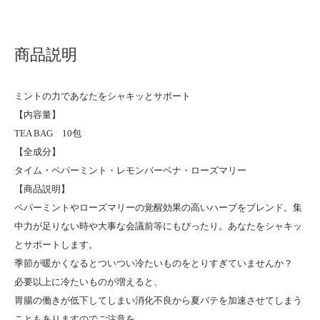
商品説明
ミントの力であなたをシャキッとサポート
【内容量】
TEA BAG 10包
【全成分】
タイム・ペパーミント・レモンバーベナ・ローズマリー
【商品説明】
ペパーミントやローズマリーの覚醒効果の高いハーブをブレンド。集
中力が足りない時や大事な会議前等にもぴったり。あなたをシャキッ
とサポートします。
季節が暖かくなるとついつい冷たいものをとりすぎていませんか？
必要以上に冷たいものが増えると、
胃腸の働きが低下してしまい消化不良から夏バテを加速させてしまう
こともありますのでご注意を。