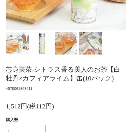
芯身美茶-シトラス香る美人のお茶【白
牡丹×カフィアライム】缶(10パック)
4570061863211
1,512円(税112円)
購入数