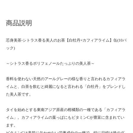
商品説明
芯身美茶-シトラス香る美人のお茶【白牡丹×カフィアライム】缶(10パ
ック)
～シトラス香るポリフェノールたっぷりの美人茶～
香料を使わない天然のアールグレーの様な香りと言われるカフィアラ
イムと、白茶を飲むと綺麗になると言われる「白牡丹」をブレンドし
た美人茶です。
タイを始めとする東南アジア原産の柑橘類の一種である「カフィアラ
イム」。カフィアライムの葉っぱにもビタミンCが豊富に含まれてい
ます。
ビタミンCは美肌に欠かせない栄養成分の一種で、特に日焼け後のダ